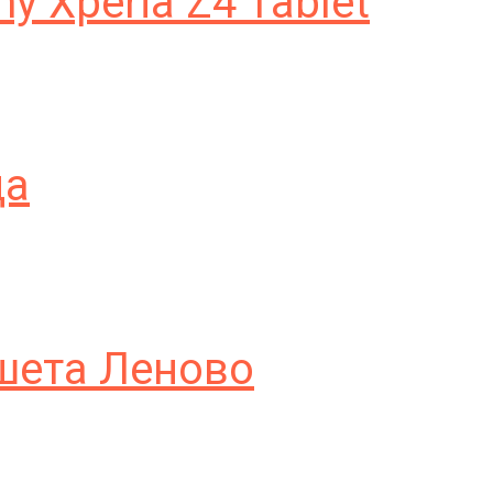
 Xperia Z4 Tablet
да
шета Леново