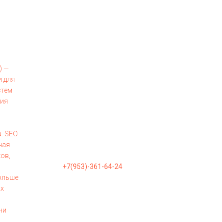
) —
и для
стем
ния
. SEO
чая
ов,
+7(953)-361-64-24
больше
ых
ни