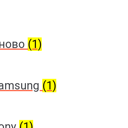
еново
(1)
Samsung
(1)
Sony
(1)