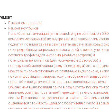
Ремонт
Ремонт смартфонов
Ремонт ноутбуков
Поиско́вая оптимиза́ция (англ. search engine optimization, SEO
комплекс мероприятий по внутренней и внешней оптимизаци
поднятия позиций сайта в результатах выдачи поисковых си
по определённым запросам пользователей, с целью увеличе
сетевого трафика (для информационных ресурсов) и
потенциальных клиентов (для коммерческих ресурсов) и
последующей монетизации (получение дохода) этого трафика
может быть ориентировано на различные виды поиска, вклю
поиск информации, товаров, услуг, изображений, видеоролик
новостей и специфические отраслевые поисковые системы.
Обычно чем выше позиция сайта в результатах поиска, тем 
заинтересованных посетителей переходит на него с поисков
систем. При анализе эффективности поисковой оптимизации
оценивается стоимость целевого посетителя с учётом време
вывода сайта на указанные позиции и конверсии сайта.