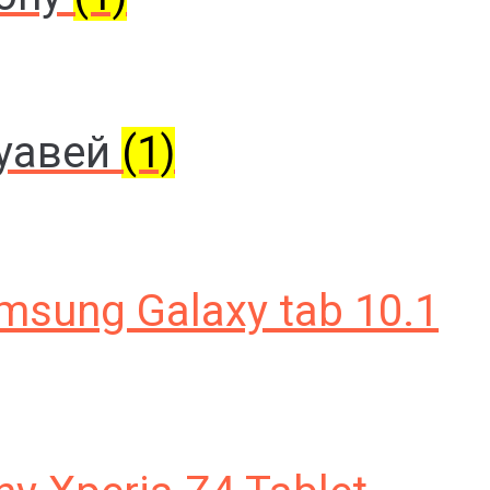
уавей
(1)
sung Galaxy tab 10.1