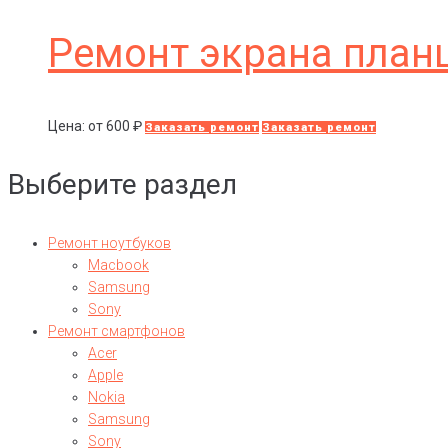
Ремонт экрана план
Цена: от
600
₽
Заказать ремонт
Заказать ремонт
Выберите раздел
Ремонт ноутбуков
Macbook
Samsung
Sony
Ремонт смартфонов
Acer
Apple
Nokia
Samsung
Sony